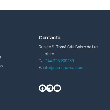
Contacto
Rua de S. Tomé S/N, Bairro da Luz
— Lobito
a
T:
+244 225 200 180
io
E:
info@carrinho-sa.com