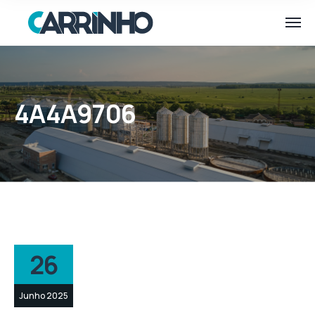
4A4A9706
26
Junho 2025